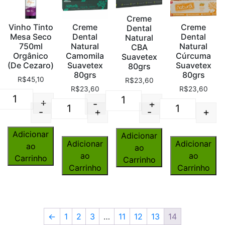
Creme
Vinho Tinto
Creme
Creme
Dental
Mesa Seco
Dental
Dental
Natural
750ml
Natural
Natural
CBA
Orgânico
Camomila
Cúrcuma
Suavetex
(De Cezaro)
Suavetex
Suavetex
80grs
80grs
80grs
R$
45,10
R$
23,60
R$
23,60
R$
23,60
+
-
+
Quantity
Quantity
-
+
-
+
Quantity
Quantity
Adicionar
Adicionar
Adicionar
Adicionar
ao
ao
ao
ao
Carrinho
Carrinho
Carrinho
Carrinho
←
1
2
3
…
11
12
13
14