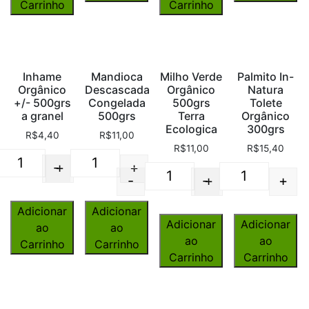
Carrinho
Carrinho
Inhame
Mandioca
Milho Verde
Palmito In-
Orgânico
Descascada
Orgânico
Natura
+/- 500grs
Congelada
500grs
Tolete
a granel
500grs
Terra
Orgânico
Ecologica
300grs
R$
4,40
R$
11,00
R$
11,00
R$
15,40
-
+
+
Quantity
Quantity
-
-
+
+
Quantity
Quantity
Adicionar
Adicionar
Adicionar
Adicionar
ao
ao
ao
ao
Carrinho
Carrinho
Carrinho
Carrinho