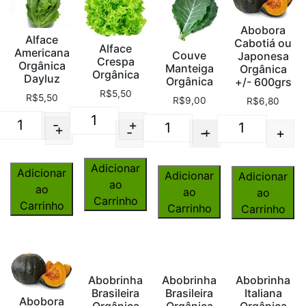
Abobora
Alface
Cabotiá ou
Alface
Americana
Couve
Japonesa
Crespa
Orgânica
Manteiga
Orgânica
Orgânica
Dayluz
Orgânica
+/- 600grs
R$
5,50
R$
5,50
R$
9,00
R$
6,80
-
+
+
-
+
-
+
Quantity
Quantity
Quantity
Quantity
Adicionar
Adicionar
Adicionar
Adicionar
ao
ao
ao
ao
Carrinho
Carrinho
Carrinho
Carrinho
Abobrinha
Abobrinha
Abobrinha
Brasileira
Brasileira
Italiana
Abobora
Orgânica
Orgânica
Orgânica