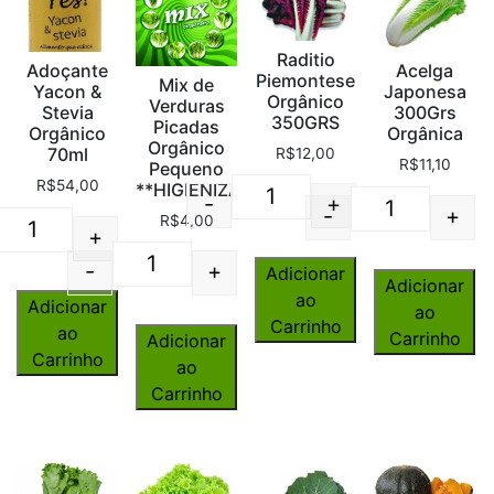
Raditio
Acelga
Adoçante
Piemontese
Mix de
Japonesa
Yacon &
Orgânico
Verduras
300Grs
Stevia
350GRS
Picadas
Orgânica
Orgânico
Orgânico
70ml
R$
12,00
R$
11,10
Pequeno
R$
54,00
**HIGIENIZADO**
-
+
-
+
Quantity
R$
4,00
Quantity
+
Quantity
-
+
Adicionar
Quantity
Adicionar
ao
Adicionar
ao
Carrinho
ao
Carrinho
Adicionar
Carrinho
ao
Carrinho