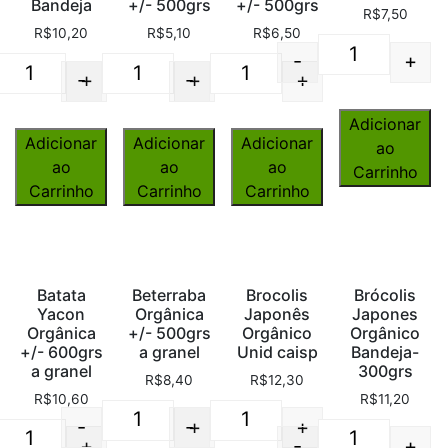
Bandeja
+/- 500grs
+/- 500grs
R$
7,50
R$
10,20
R$
5,10
R$
6,50
-
+
Quantity
-
+
-
+
+
Quantity
Quantity
Quantity
Adicionar
Adicionar
Adicionar
Adicionar
ao
ao
ao
ao
Carrinho
Carrinho
Carrinho
Carrinho
Batata
Beterraba
Brocolis
Brócolis
Yacon
Orgânica
Japonês
Japones
Orgânica
+/- 500grs
Orgânico
Orgânico
+/- 600grs
a granel
Unid caisp
Bandeja-
a granel
300grs
R$
8,40
R$
12,30
R$
10,60
R$
11,20
-
-
+
+
Quantity
Quantity
+
-
+