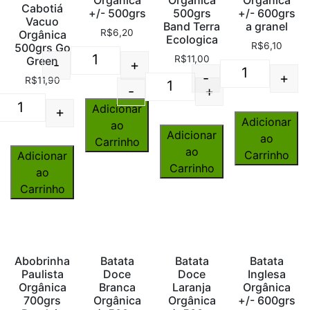
Cabotiá
+/- 500grs
500grs
+/- 600grs
Vacuo
Band Terra
a granel
R$
6,20
Orgânica
Ecologica
R$
6,10
500grs Go
R$
11,00
Green
-
+
Quantity
-
+
R$
11,90
Quantity
-
+
Quantity
Adicionar
+
Quantity
Adicionar
ao
Adicionar
ao
Carrinho
ao
Carrinho
Adicionar
Carrinho
ao
Carrinho
Abobrinha
Batata
Batata
Batata
Paulista
Doce
Doce
Inglesa
Orgânica
Branca
Laranja
Orgânica
700grs
Orgânica
Orgânica
+/- 600grs