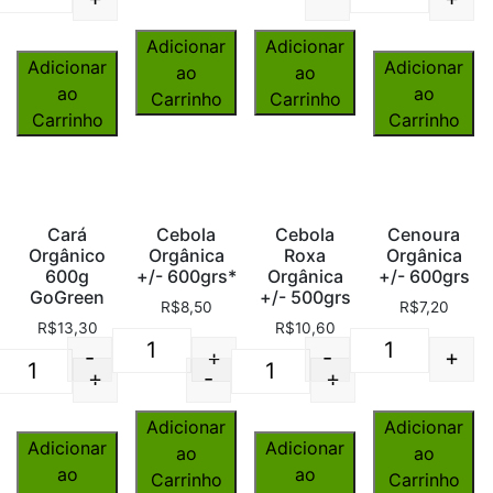
Quantity
Quantity
Adicionar
Adicionar
Adicionar
Adicionar
ao
ao
ao
ao
Carrinho
Carrinho
Carrinho
Carrinho
Cará
Cebola
Cebola
Cenoura
Orgânico
Orgânica
Roxa
Orgânica
600g
+/- 600grs*
Orgânica
+/- 600grs
GoGreen
+/- 500grs
R$
8,50
R$
7,20
R$
13,30
R$
10,60
-
+
-
+
Quantity
Quantity
+
-
+
Quantity
Quantity
Adicionar
Adicionar
Adicionar
Adicionar
ao
ao
ao
ao
Carrinho
Carrinho