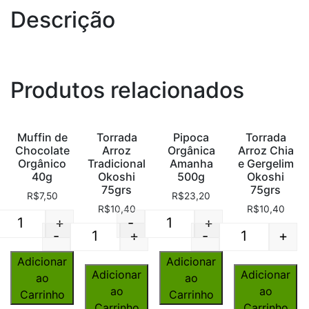
Descrição
Produtos relacionados
Muffin de
Torrada
Pipoca
Torrada
Chocolate
Arroz
Orgânica
Arroz Chia
Orgânico
Tradicional
Amanha
e Gergelim
40g
Okoshi
500g
Okoshi
75grs
75grs
R$
7,50
R$
23,20
R$
10,40
R$
10,40
+
-
+
Quantity
Quantity
-
+
-
+
Quantity
Quantity
Adicionar
Adicionar
Adicionar
Adicionar
ao
ao
ao
ao
Carrinho
Carrinho
Carrinho
Carrinho