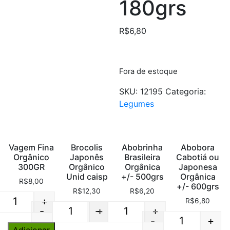
180grs
R$
6,80
Fora de estoque
SKU:
12195
Categoria:
Legumes
Vagem Fina
Brocolis
Abobrinha
Abobora
Orgânico
Japonês
Brasileira
Cabotiá ou
300GR
Orgânico
Orgânica
Japonesa
Unid caisp
+/- 500grs
Orgânica
R$
8,00
+/- 600grs
R$
12,30
R$
6,20
+
R$
6,80
Quantity
-
-
+
+
Quantity
Quantity
-
+
Quantity
Adicionar