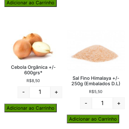
Adicionar ao Carrinho
Cebola Orgânica +/-
600grs*
Sal Fino Himalaya +/-
R$
8,50
250g (Embalados D.L)
-
+
R$
5,50
Quantity
-
+
Quantity
Adicionar ao Carrinho
Adicionar ao Carrinho