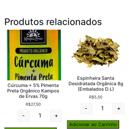
Produtos relacionados
Espinheira Santa
Desidratada Orgânica 8g
Cúrcuma + 5% Pimenta
(Embalados D.L)
Preta Orgânico Kampos
de Ervas 70g
R$
5,50
R$
27,50
-
+
Quantity
-
+
Quantity
Adicionar ao Carrinho