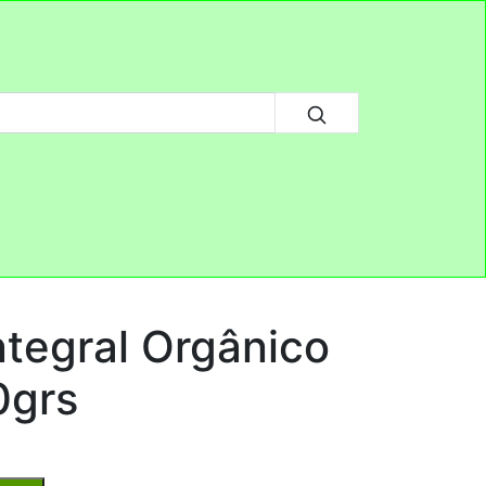
ntegral Orgânico
0grs