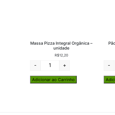
Massa Pizza Integral Orgânica –
Pão
unidade
R$
12,20
-
+
-
Quantity
Adicionar ao Carrinho
Adic