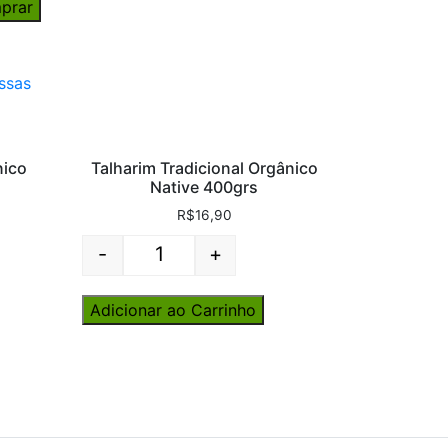
prar
ssas
nico
Talharim Tradicional Orgânico
Native 400grs
R$
16,90
-
+
Quantity
Adicionar ao Carrinho