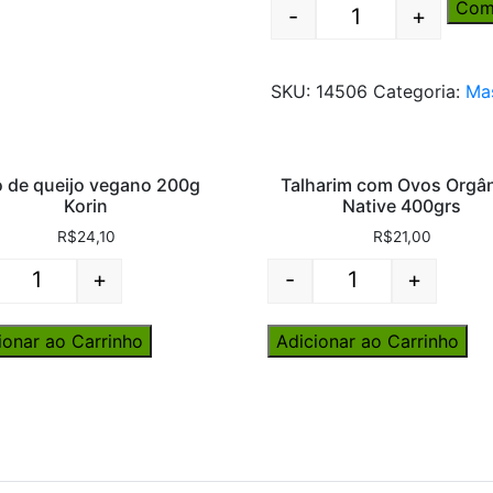
Com
-
+
Quantity
SKU:
14506
Categoria:
Ma
 de queijo vegano 200g
Talharim com Ovos Orgâ
Korin
Native 400grs
R$
24,10
R$
21,00
+
-
+
Quantity
Quantity
ionar ao Carrinho
Adicionar ao Carrinho