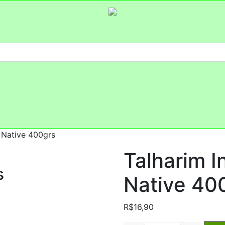
o Native 400grs
Talharim I
s
Native 40
R$
16,90