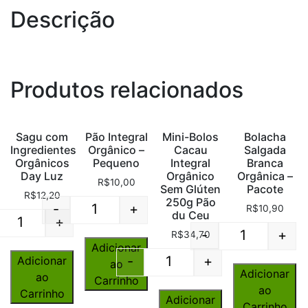
Descrição
Produtos relacionados
Sagu com
Pão Integral
Mini-Bolos
Bolacha
Ingredientes
Orgânico –
Cacau
Salgada
Orgânicos
Pequeno
Integral
Branca
Day Luz
Orgânico
Orgânica –
R$
10,00
Sem Glúten
Pacote
R$
12,20
250g Pão
-
+
R$
10,90
du Ceu
Quantity
+
Quantity
-
+
R$
34,70
Quantity
Adicionar
-
+
Adicionar
ao
Quantity
Adicionar
ao
Carrinho
ao
Carrinho
Adicionar
Carrinho