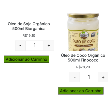
Oleo de Soja Orgânico
500ml Biorganica
R$
19,10
-
+
Quantity
Óleo de Coco Orgânico
Adicionar ao Carrinho
500ml Finococo
R$
78,20
-
+
Quantity
Adicionar ao Carrinho