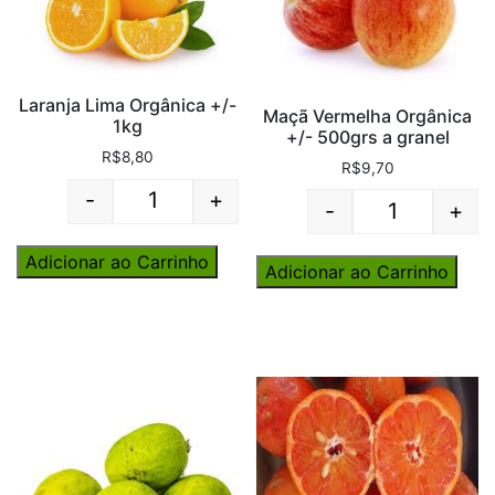
Laranja Lima Orgânica +/-
Maçã Vermelha Orgânica
1kg
+/- 500grs a granel
R$
8,80
R$
9,70
-
+
-
+
Quantity
Quantity
Adicionar ao Carrinho
Adicionar ao Carrinho