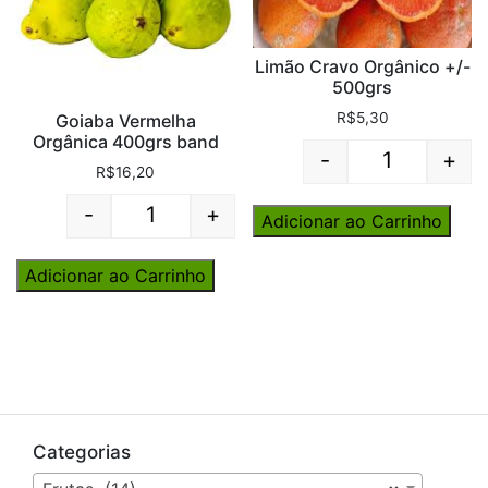
Limão Cravo Orgânico +/-
500grs
R$
5,30
Goiaba Vermelha
Orgânica 400grs band
-
+
Quantity
R$
16,20
-
+
Adicionar ao Carrinho
Quantity
Adicionar ao Carrinho
Categorias