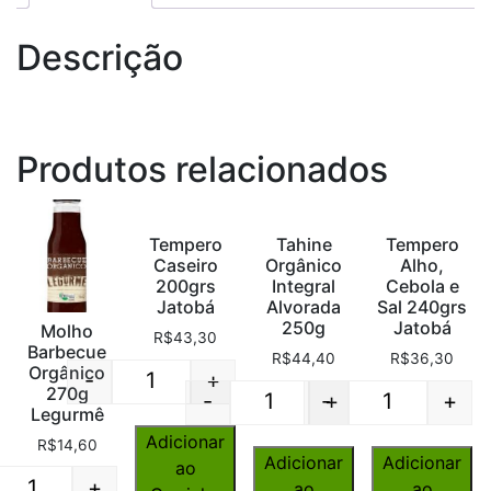
Descrição
Produtos relacionados
Tempero
Tahine
Tempero
Caseiro
Orgânico
Alho,
200grs
Integral
Cebola e
Jatobá
Alvorada
Sal 240grs
250g
Jatobá
Molho
R$
43,30
Barbecue
R$
44,40
R$
36,30
Orgânico
-
+
270g
Quantity
-
-
+
+
Legurmê
Quantity
Quantity
Adicionar
R$
14,60
Adicionar
Adicionar
ao
+
ao
ao