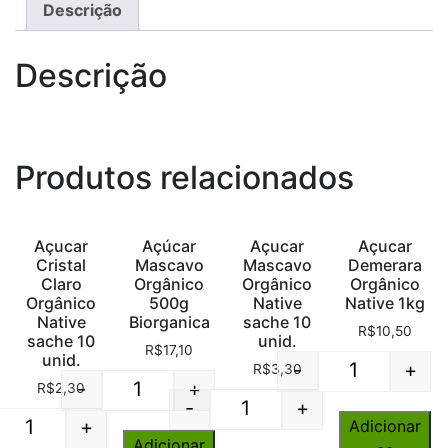
Descrição
Descrição
Produtos relacionados
Açucar
Açúcar
Açucar
Açucar
Cristal
Mascavo
Mascavo
Demerara
Claro
Orgânico
Orgânico
Orgânico
Orgânico
500g
Native
Native 1kg
Native
Biorganica
sache 10
R$
10,50
sache 10
unid.
R$
17,10
unid.
-
+
R$
3,30
Quantity
-
+
R$
2,30
Quantity
-
+
Quantity
+
Adicionar
Quantity
Adicionar