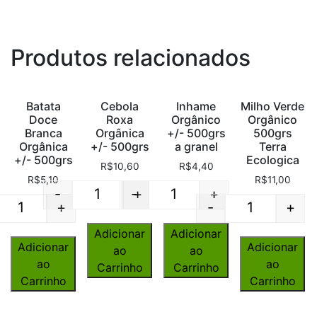
Produtos relacionados
Batata
Cebola
Inhame
Milho Verde
Doce
Roxa
Orgânico
Orgânico
Branca
Orgânica
+/- 500grs
500grs
Orgânica
+/- 500grs
a granel
Terra
+/- 500grs
Ecologica
R$
10,60
R$
4,40
R$
5,10
R$
11,00
-
-
+
+
Quantity
Quantity
+
-
+
Quantity
Quantity
Adicionar
Adicionar
Adicionar
Adicionar
ao
ao
ao
ao
Carrinho
Carrinho
Carrinho
Carrinho