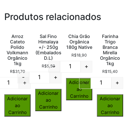
Produtos relacionados
Arroz
Sal Fino
Chia Grão
Farinha
Cateto
Himalaya
Orgânica
Trigo
Polido
+/- 250g
180g Native
Branca
Volkmann
(Embalados
Mirella
R$
18,90
Orgânico
D.L)
Orgânico
1kg
1kg
-
+
R$
5,50
Quantity
R$
31,70
R$
15,40
-
+
Quantity
+
-
+
Adicionar
Quantity
Quantity
ao
Adicionar
Carrinho
Adicionar
Adicionar
ao
ao
ao
Carrinho
Carrinho
Carrinho