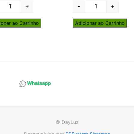
+
-
+
Quantity
Quantity
ionar ao Carrinho
Adicionar ao Carrinho
Whatsapp
© DayLuz
Desenvolvido por
ESSystem Sistemas