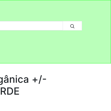
gânica +/-
ERDE