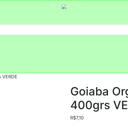
rs VERDE
Goiaba Or
400grs V
R$
7,10