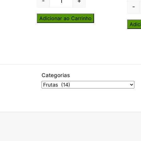
-
+
Quantity
-
Adicionar ao Carrinho
Adic
Categorias