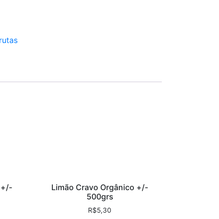
rutas
 +/-
Limão Cravo Orgânico +/-
500grs
R$
5,30