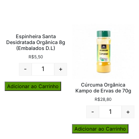
Espinheira Santa
Desidratada Orgânica 8g
(Embalados D.L)
R$
5,50
-
+
Quantity
Cúrcuma Orgânica
Adicionar ao Carrinho
Kampo de Ervas de 70g
R$
28,80
-
+
Quantity
Adicionar ao Carrinho