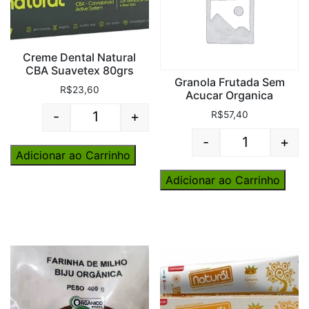
Creme Dental Natural
CBA Suavetex 80grs
Granola Frutada Sem
R$
23,60
Acucar Organica
-
+
R$
57,40
Quantity
-
+
Quantity
Adicionar ao Carrinho
Adicionar ao Carrinho