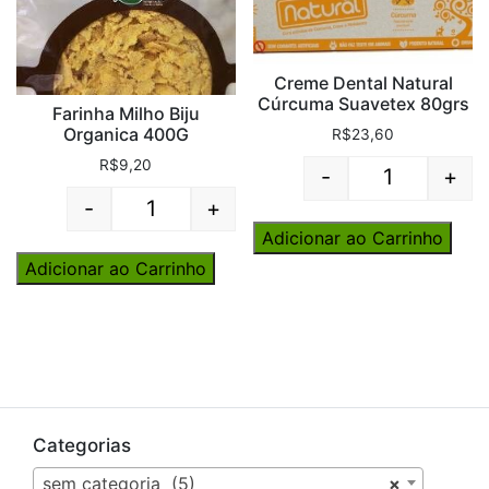
Creme Dental Natural
Cúrcuma Suavetex 80grs
Farinha Milho Biju
Organica 400G
R$
23,60
R$
9,20
-
+
Quantity
-
+
Quantity
Adicionar ao Carrinho
Adicionar ao Carrinho
Categorias
sem categoria (5)
×