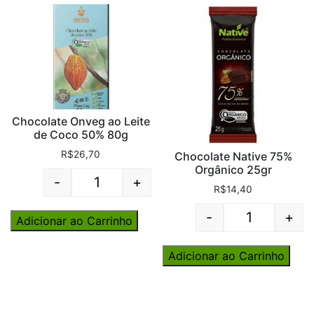
Chocolate Onveg ao Leite
de Coco 50% 80g
R$
26,70
Chocolate Native 75%
Orgânico 25gr
-
+
Quantity
R$
14,40
-
+
Adicionar ao Carrinho
Quantity
Adicionar ao Carrinho