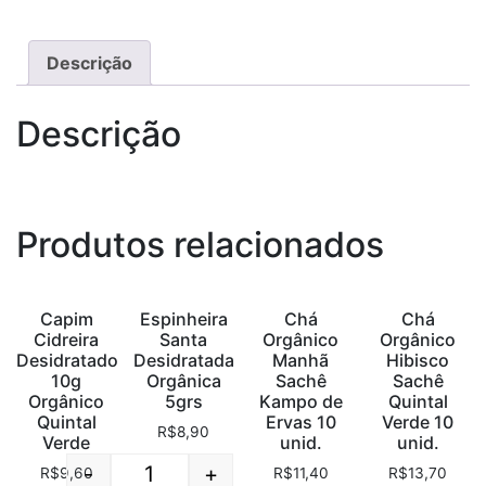
Descrição
Descrição
Produtos relacionados
Capim
Espinheira
Chá
Chá
Cidreira
Santa
Orgânico
Orgânico
Desidratado
Desidratada
Manhã
Hibisco
10g
Orgânica
Sachê
Sachê
Orgânico
5grs
Kampo de
Quintal
Quintal
Ervas 10
Verde 10
R$
8,90
Verde
unid.
unid.
-
+
R$
9,60
R$
11,40
R$
13,70