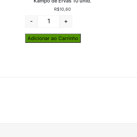
Kampo de Ervas 10 unid.
R$
10,60
-
+
Quantity
Adicionar ao Carrinho