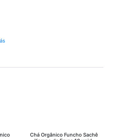
ás
nico
Chá Orgânico Funcho Sachê