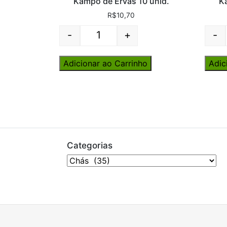
Kampo de Ervas 10 unid.
K
R$
10,70
-
+
-
Quantity
Adicionar ao Carrinho
Adic
Categorias