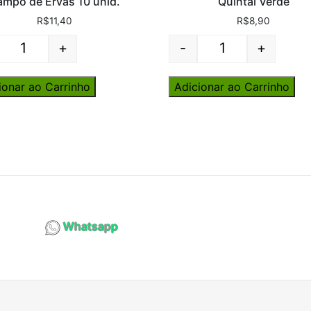
ampo de Ervas 10 unid.
Quintal Verde
R$
11,40
R$
8,90
+
-
+
Quantity
Quantity
ionar ao Carrinho
Adicionar ao Carrinho
Whatsapp