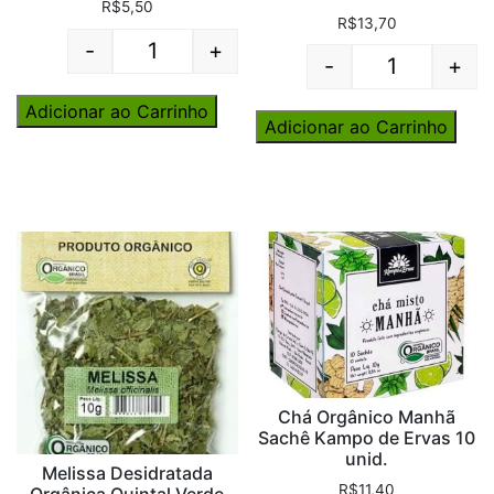
R$
5,50
R$
13,70
-
+
Quantity
-
+
Quantity
Adicionar ao Carrinho
Adicionar ao Carrinho
Chá Orgânico Manhã
Sachê Kampo de Ervas 10
unid.
Melissa Desidratada
R$
11,40
Orgânica Quintal Verde