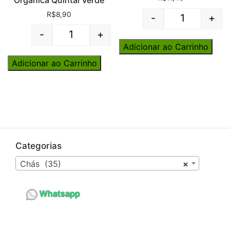
R$
8,90
-
+
Quantity
-
+
Quantity
Adicionar ao Carrinho
Adicionar ao Carrinho
Categorias
Chás (35)
×
Whatsapp