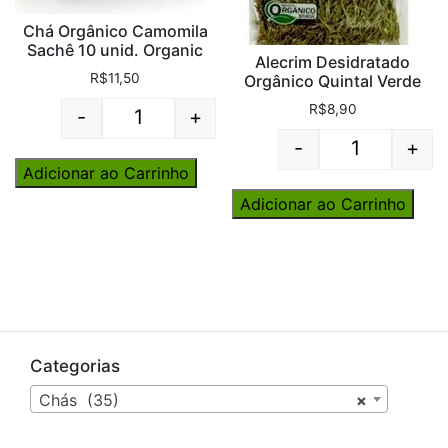
Chá Orgânico Camomila
Sachê 10 unid. Organic
Alecrim Desidratado
R$
11,50
Orgânico Quintal Verde
R$
8,90
-
+
Quantity
-
+
Quantity
Adicionar ao Carrinho
Adicionar ao Carrinho
Categorias
Chás (35)
×