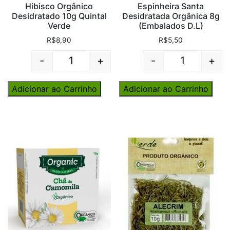
Hibisco Orgânico
Espinheira Santa
Desidratado 10g Quintal
Desidratada Orgânica 8g
Verde
(Embalados D.L)
R$
8,90
R$
5,50
-
+
-
+
Quantity
Quantity
Adicionar ao Carrinho
Adicionar ao Carrinho