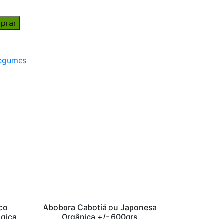
prar
egumes
co
Abobora Cabotiá ou Japonesa
ogica
Orgânica +/- 600grs