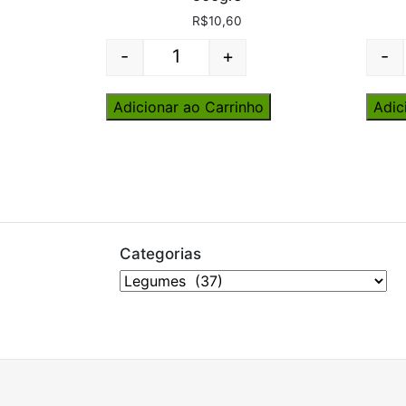
R$
10,60
-
+
-
Quantity
Adicionar ao Carrinho
Adic
Categorias