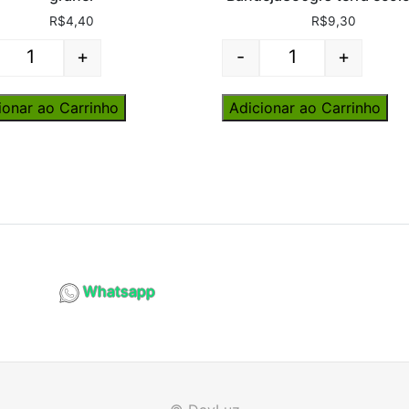
R$
4,40
R$
9,30
+
-
+
Quantity
Quantity
ionar ao Carrinho
Adicionar ao Carrinho
Whatsapp