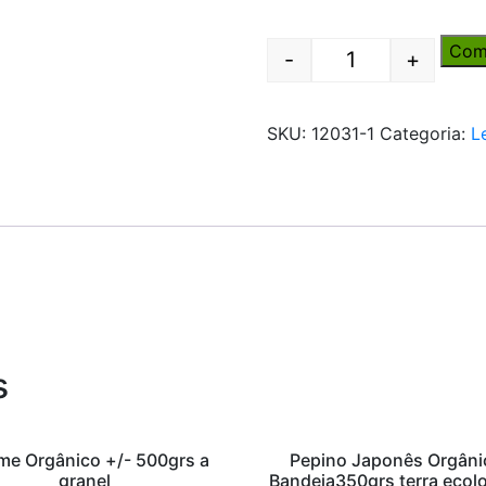
Com
-
+
Quantity
SKU:
12031-1
Categoria:
L
s
me Orgânico +/- 500grs a
Pepino Japonês Orgâni
granel
Bandeja350grs terra ecol