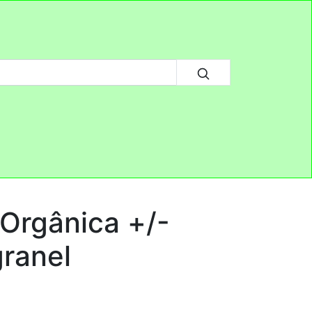
 Orgânica +/-
granel