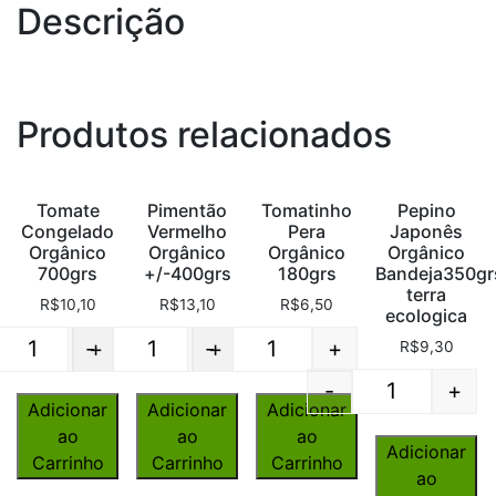
Descrição
Produtos relacionados
Tomate
Pimentão
Tomatinho
Pepino
Congelado
Vermelho
Pera
Japonês
Orgânico
Orgânico
Orgânico
Orgânico
700grs
+/-400grs
180grs
Bandeja350gr
terra
R$
10,10
R$
13,10
R$
6,50
ecologica
-
+
-
+
+
R$
9,30
Quantity
Quantity
Quantity
-
+
Quantity
Adicionar
Adicionar
Adicionar
ao
ao
ao
Adicionar
Carrinho
Carrinho
Carrinho
ao