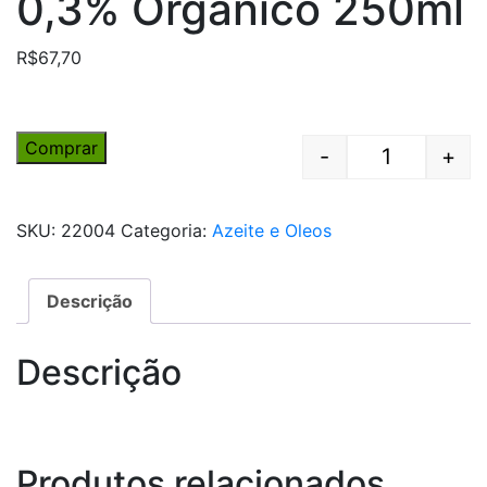
0,3% Orgânico 250ml
R$
67,70
Comprar
-
+
Quantity
SKU:
22004
Categoria:
Azeite e Oleos
Descrição
Descrição
Produtos relacionados