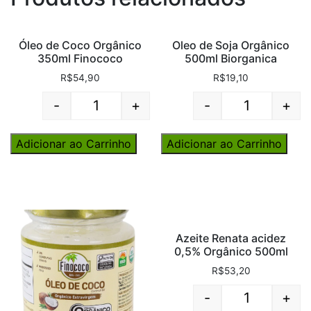
Óleo de Coco Orgânico
Oleo de Soja Orgânico
350ml Finococo
500ml Biorganica
R$
54,90
R$
19,10
-
+
-
+
Quantity
Quantity
Adicionar ao Carrinho
Adicionar ao Carrinho
Azeite Renata acidez
0,5% Orgânico 500ml
R$
53,20
-
+
Quantity