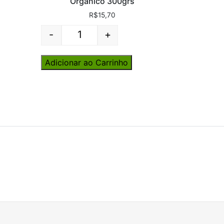
Orgânico 300grs
R$
15,70
-
+
Quantity
Adicionar ao Carrinho