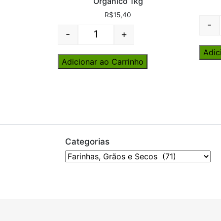
Orgânico 1kg
R$
15,40
-
-
+
Quantity
Adic
Adicionar ao Carrinho
Categorias