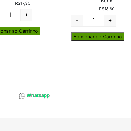
Korin
R$
17,30
R$
18,80
+
Quantity
-
+
Quantity
ionar ao Carrinho
Adicionar ao Carrinho
Whatsapp