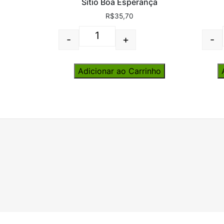
Sitio Boa Esperança
R$
35,70
-
+
-
Quantity
Adicionar ao Carrinho