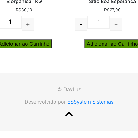
Biorganica 1KG
Sítio Boa Esperança
R$
30,10
R$
27,90
+
-
+
Quantity
Quantity
Adicionar ao Carrinho
Adicionar ao Carrinh
© DayLuz
Desenvolvido por
ESSystem Sistemas