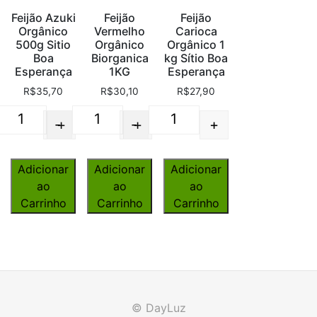
Feijão Azuki
Feijão
Feijão
Orgânico
Vermelho
Carioca
500g Sitio
Orgânico
Orgânico 1
Boa
Biorganica
kg Sítio Boa
Esperança
1KG
Esperança
R$
35,70
R$
30,10
R$
27,90
-
+
-
+
+
Quantity
Quantity
Quantity
Adicionar
Adicionar
Adicionar
ao
ao
ao
Carrinho
Carrinho
Carrinho
© DayLuz