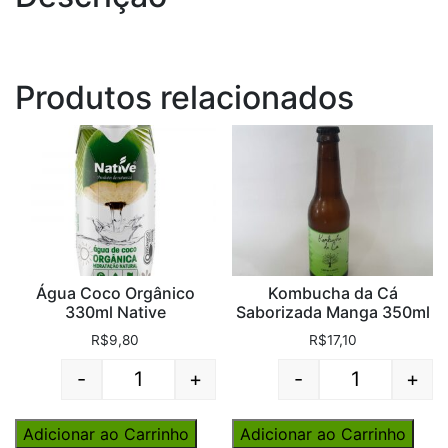
Produtos relacionados
Água Coco Orgânico
Kombucha da Cá
330ml Native
Saborizada Manga 350ml
R$
9,80
R$
17,10
-
+
-
+
Quantity
Quantity
Adicionar ao Carrinho
Adicionar ao Carrinho