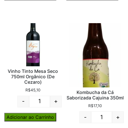
Vinho Tinto Mesa Seco
750ml Orgânico (De
Cezaro)
R$
45,10
Kombucha da Cá
Saborizada Cajuina 350ml
-
+
Quantity
R$
17,10
-
+
Adicionar ao Carrinho
Quantity