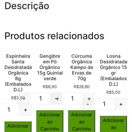
Descrição
Produtos relacionados
Espinheira
Gengibre
Cúrcuma
Losna
Santa
em Pó
Orgânica
Desidratada
Desidratada
Orgânico
Kampo de
Orgânico 15
Orgânica
15g Quintal
Ervas de
gr
8g
verde
70g
(Embalados
(Embalados
D.L)
R$
8,90
R$
28,80
D.L)
R$
5,00
-
-
+
+
R$
5,50
Quantity
Quantity
-
+
Quantity
+
Quantity
Adicionar
Adicionar
Adicionar
ao
ao
Adicionar
ao
Carrinho
Carrinho