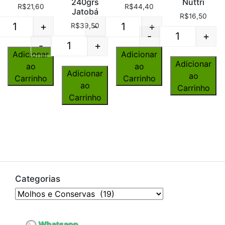
240grs
Nuttri
R$
21,60
R$
44,40
Jatobá
R$
16,50
+
-
+
R$
39,50
Quantity
Quantity
-
+
Quantity
-
+
Quantity
Adicionar
Adicionar
Adicionar
ao
ao
Adicionar
ao
Carrinho
Carrinho
ao
Carrinho
Carrinho
Categorias
Whatsapp